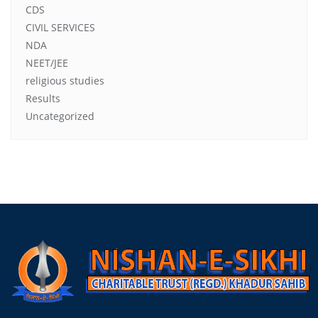
CDS
CIVIL SERVICES
NDA
NEET/JEE
religious studies
Results
Uncategorized